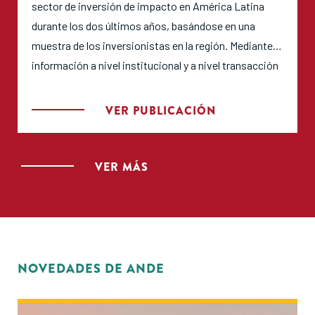
sector de inversión de impacto en América Latina
durante los dos últimos años, basándose en una
muestra de los inversionistas en la región. Mediante
información a nivel institucional y a nivel transacción
de estos inversionistas, se ofrece un retrato de
dónde y cómo se está asignando capital, e identifica
VER PUBLICACIÓN
los retos que enfrenta el ecosistema. Si bien abarca la
región entera, el informe se enfoca en los tres
mercados principales de la región: Brasil, México y
VER MÁS
Colombia."
NOVEDADES DE ANDE