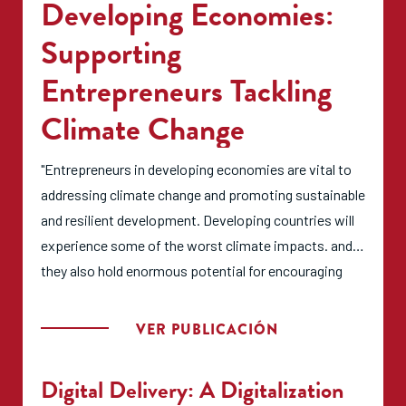
Developing Economies:
Supporting
Entrepreneurs Tackling
Climate Change
"Entrepreneurs in developing economies are vital to
addressing climate change and promoting sustainable
and resilient development. Developing countries will
experience some of the worst climate impacts. and
they also hold enormous potential for encouraging
mitigation and adaptation on local and regional levels.
Yet, entrepreneurs in developing economies face
VER PUBLICACIÓN
distinct challenges and barriers when it comes to
addressing climate change. This report is intended to
Digital Delivery: A Digitalization
serve as an overview of the current literature on the