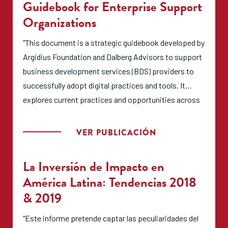
Guidebook for Enterprise Support
intersection of entrepreneurs and climate action, as
Organizations
well as a call to action."
"This document is a strategic guidebook developed by
Argidius Foundation and Dalberg Advisors to support
business development services (BDS) providers to
successfully adopt digital practices and tools. It
explores current practices and opportunities across
the landscape to guide BDS providers in using digital
technologies to provide services to entrepreneurs in
VER PUBLICACIÓN
an effective and inclusive way."
La Inversión de Impacto en
América Latina: Tendencias 2018
& 2019
"Este informe pretende captar las peculiaridades del