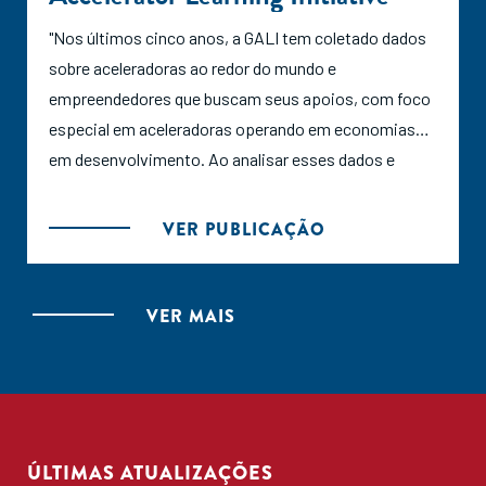
"Nos últimos cinco anos, a GALI tem coletado dados
sobre aceleradoras ao redor do mundo e
empreendedores que buscam seus apoios, com foco
especial em aceleradoras operando em economias
em desenvolvimento. Ao analisar esses dados e
entrevistar dezenas de indivíduos sobre suas
experiências com aceleradoras, o projeto conseguiu
VER PUBLICAÇÃO
divulgar mais de 30 publicações sobre assuntos
incluindo a eficácia das aceleradoras, o papel do
gênero no desempenho dos fundadores de startups, a
VER MAIS
aceleração em diferentes regiões, fontes de
financiamento de aceleradoras, entre outros. Esse
relatório serve como uma síntese das descobertas
mais importantes dessa pesquisa, com
contribuições práticas para gestores dos programas
ÚLTIMAS ATUALIZAÇÕES