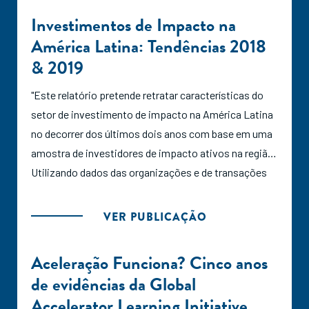
relatório fornece uma visão geral sobre onde e como
Investimentos de Impacto na
o capital está sendo alocado e identifica os desafios
América Latina: Tendências 2018
que o ecossistema enfrenta, além de abordar
& 2019
temáticas como equidade de gênero, avaliação de
riscos e oportunidades climáticas para o portfólio e
"Este relatório pretende retratar características do
mensuração de emissões de gases de efeito estufa
setor de investimento de impacto na América Latina
associadas ao portfólio. Coordenação e análise
no decorrer dos últimos dois anos com base em uma
Pipe.Labo”
amostra de investidores de impacto ativos na região.
Utilizando dados das organizações e de transações
(deals) compartilhados por esses investidores,
proporciona-se uma visão geral de onde e como o
VER PUBLICAÇÃO
capital está sendo alocado e identificam-se desafios
enfrentados pelo ecossistema. O relatório foca na
Aceleração Funciona? Cinco anos
região como um todo e se aprofunda nos três
de evidências da Global
maiores mercados: Brasil, Colômbia e México."
Accelerator Learning Initiative