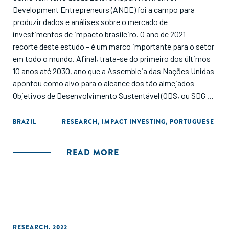
Development Entrepreneurs (ANDE) foi a campo para
produzir dados e análises sobre o mercado de
investimentos de impacto brasileiro. O ano de 2021 –
recorte deste estudo – é um marco importante para o setor
em todo o mundo. Afinal, trata-se do primeiro dos últimos
10 anos até 2030, ano que a Assembleia das Nações Unidas
apontou como alvo para o alcance dos tão almejados
Objetivos de Desenvolvimento Sustentável (ODS, ou SDG na
sigla em inglês). Firme na convicção de que os
empreendedores e seus negócios são uma peça-chave do
BRAZIL
RESEARCH
,
IMPACT INVESTING
,
PORTUGUESE
desenvolvimento social e econômico, local e globalmente.
Este estudo, propõe-se a retratar o mercado de
READ MORE
investimentos de impacto brasileiro e, em particular,
produzir informações que ajudem investidores,
empreendedores e agentes deste mercado à tomada de
decisão
RESEARCH
,
2022