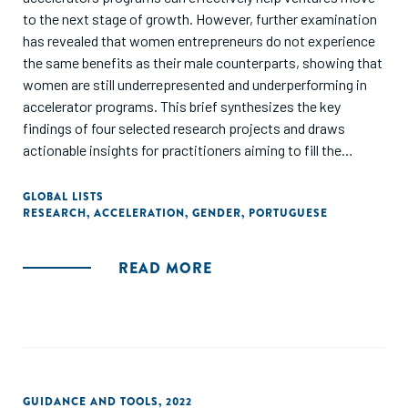
to the next stage of growth. However, further examination
has revealed that women entrepreneurs do not experience
the same benefits as their male counterparts, showing that
women are still underrepresented and underperforming in
accelerator programs. This brief synthesizes the key
findings of four selected research projects and draws
actionable insights for practitioners aiming to fill the
evidence gap on the needs of women entrepreneurs and in
what ways accelerators can address key barriers."
GLOBAL LISTS
RESEARCH
,
ACCELERATION
,
GENDER
,
PORTUGUESE
READ MORE
GUIDANCE AND TOOLS
,
2022