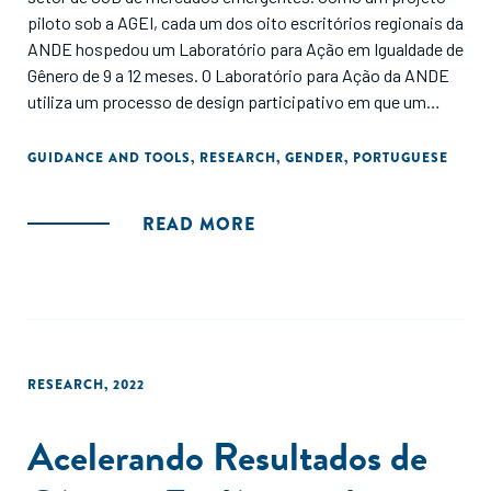
that new resources are continually emerging, this Guide
piloto sob a AGEI, cada um dos oito escritórios regionais da
delves into the “how” of gender lens investing and is
ANDE hospedou um Laboratório para Ação em Igualdade de
designed to complement the work of our partners and
Gênero de 9 a 12 meses. O Laboratório para Ação da ANDE
colleagues cited throughout this paper."
utiliza um processo de design participativo em que um
grupo de stakeholders regionais, com experiência profunda
e diversificada e expertise em determinado assunto, se
GUIDANCE AND TOOLS
,
RESEARCH
,
GENDER
,
PORTUGUESE
reúne para definir problemas e, em seguida, criar e testar
soluções potenciais em conjunto."
READ MORE
RESEARCH
,
2022
Acelerando Resultados de