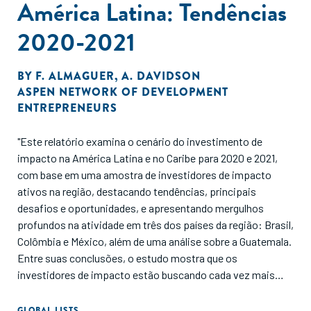
América Latina: Tendências
2020-2021
BY
F. ALMAGUER
,
A. DAVIDSON
ASPEN NETWORK OF DEVELOPMENT
ENTREPRENEURS
"Este relatório examina o cenário do investimento de
impacto na América Latina e no Caribe para 2020 e 2021,
com base em uma amostra de investidores de impacto
ativos na região, destacando tendências, principais
desafios e oportunidades, e apresentando mergulhos
profundos na atividade em três dos países da região: Brasil,
Colômbia e México, além de uma análise sobre a Guatemala.
Entre suas conclusões, o estudo mostra que os
investidores de impacto estão buscando cada vez mais
retornos ajustados à taxa de mercado, se mantendo
flexíveis de acordo com as necessidades específicas de
GLOBAL LISTS