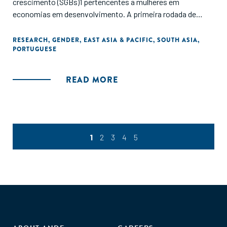
crescimento (SGBs)1 pertencentes a mulheres em
economias em desenvolvimento. A primeira rodada de
grantmaking, a AWEF Asia, financiou oito organizações de
apoio a empreendedores (ESOs) no Camboja, Vietnã,
RESEARCH
,
GENDER
,
EAST ASIA & PACIFIC
,
SOUTH ASIA
,
PORTUGUESE
Mianmar, Filipinas, Paquistão e Índia, bem como programas
que servem a região como um todo."
READ MORE
1
2
3
4
5