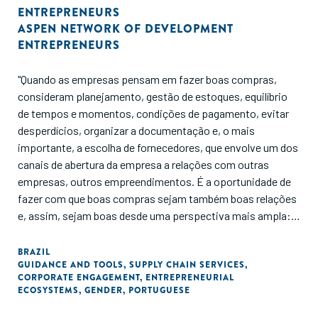
ENTREPRENEURS
ASPEN NETWORK OF DEVELOPMENT
ENTREPRENEURS
"Quando as empresas pensam em fazer boas compras,
consideram planejamento, gestão de estoques, equilíbrio
de tempos e momentos, condições de pagamento, evitar
desperdícios, organizar a documentação e, o mais
importante, a escolha de fornecedores, que envolve um dos
canais de abertura da empresa a relações com outras
empresas, outros empreendimentos. É a oportunidade de
fazer com que boas compras sejam também boas relações
e, assim, sejam boas desde uma perspectiva mais ampla:
para as empresas sim, mas também para os fornecedores,
para a sociedade e para o meio ambiente."
BRAZIL
GUIDANCE AND TOOLS
,
SUPPLY CHAIN SERVICES
,
CORPORATE ENGAGEMENT
,
ENTREPRENEURIAL
ECOSYSTEMS
,
GENDER
,
PORTUGUESE