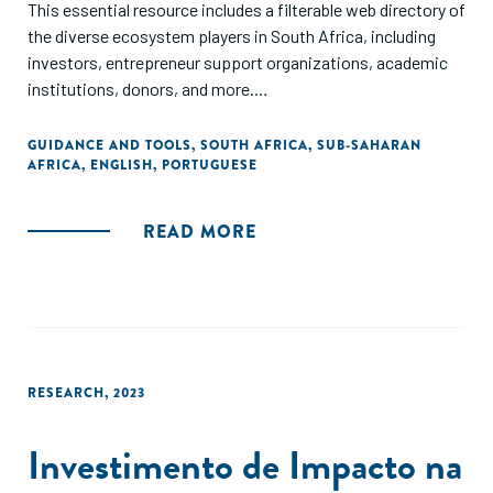
This essential resource includes a filterable web directory of
the diverse ecosystem players in South Africa, including
investors, entrepreneur support organizations, academic
institutions, donors, and more.
The map is available in English and Portuguese.
GUIDANCE AND TOOLS
,
SOUTH AFRICA
,
SUB-SAHARAN
AFRICA
,
ENGLISH
,
PORTUGUESE
READ MORE
RESEARCH
,
2023
Investimento de Impacto na