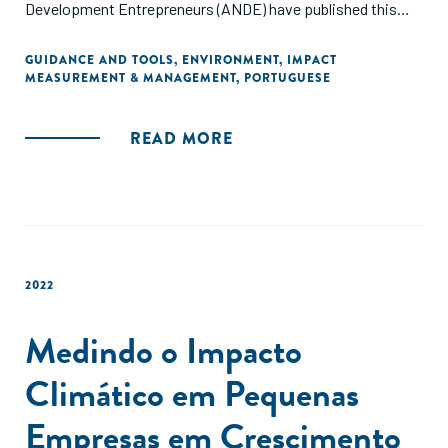
Development Entrepreneurs (ANDE) have published this
guide to provide SGBs, impact investors, and ESOs with a
consolidated list of available tools and frameworks for
GUIDANCE AND TOOLS
,
ENVIRONMENT
,
IMPACT
MEASUREMENT & MANAGEMENT
,
PORTUGUESE
climate impact measurement, along with guidance on how
to select best-fit resources based on their industry and
impact area."
READ MORE
2022
Medindo o Impacto
Climático em Pequenas
Empresas em Crescimento