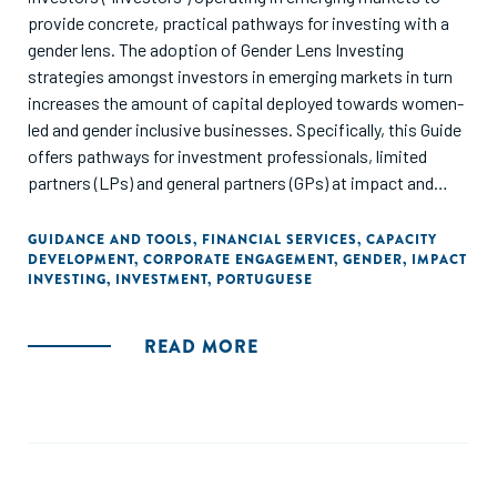
provide concrete, practical pathways for investing with a
gender lens. The adoption of Gender Lens Investing
strategies amongst investors in emerging markets in turn
increases the amount of capital deployed towards women-
led and gender inclusive businesses. Specifically, this Guide
offers pathways for investment professionals, limited
partners (LPs) and general partners (GPs) at impact and
mission-driven Venture Capital (VC) and Private Equity (PE)
firms that are investing in small and medium-sized
GUIDANCE AND TOOLS
,
FINANCIAL SERVICES
,
CAPACITY
DEVELOPMENT
,
CORPORATE ENGAGEMENT
,
GENDER
,
IMPACT
enterprises (SMEs). Other actors that may also find the
INVESTING
,
INVESTMENT
,
PORTUGUESE
Guide useful are limited partners (LPs), asset managers,
foundations, family offices and development finance
institutions (DFI) that are providing capital to SMEs in
READ MORE
emerging markets (Please see Figure 1: Who is this Guide
for?). While the investor examples and data presented in the
Guide originate from Investing in Women partners and
countries of focus, the lessons learned apply broadly to
investors operating in emerging markets.