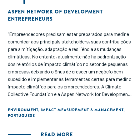
ASPEN NETWORK OF DEVELOPMENT
ENTREPRENEURS
"Empreendedores precisam estar preparados para medir e
comunicar aos principais stakeholders, suas contribuições
para a mitigação, adaptação e resiliência às mudanças
climáticas. No entanto, atualmente não há padronização
dos relatórios de impacto climático no setor de pequenas
empresas, deixando o ônus de crescer um negócio bem-
sucedido e implementar as ferramentas certas para medir o
impacto climático para os empreendedores. A Climate
Collective Foundation e a Aspen Network for Development
Entrepreneurs (ANDE) publicaram este guia para fornecer a
SGBs, investidores de impacto e ESOs uma lista
ENVIRONMENT
,
IMPACT MEASUREMENT & MANAGEMENT
,
PORTUGUESE
consolidada de ferramentas e frameworks disponíveis para
medição de impacto climático, com orientações sobre
como selecionar os recursos mais adequados com base em
READ MORE
seu estágio, indústria e região geográfica."