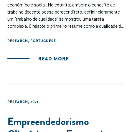
econômico e social. No entanto, embora o conceito de
trabalho decente possa parecer direto, definir claramente
um “trabalho de qualidade” se mostrou uma tarefa
complexa. O relatório primeiro resume como a qualidade de
vida no trabalho é definida e mensurada, em seguida,
fornece uma visão geral das evidências atuais sobre a
RESEARCH
,
PORTUGUESE
qualidade dos empregos em SMEs e, por fim, examina a
eficácia das intervenções para melhorar a qualidade de vida
READ MORE
no trabalho.
RESEARCH
,
2021
Empreendedorismo