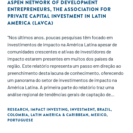
ASPEN NETWORK OF DEVELOPMENT
ENTREPRENEURS
,
THE ASSOCIATION FOR
PRIVATE CAPITAL INVESTMENT IN LATIN
AMERICA (LAVCA)
"Nos últimos anos, poucas pesquisas têm focado em
investimentos de impacto na América Latina apesar de
comunidades crescentes e ativas de investidores de
impacto estarem presentes em muitos dos países da
região. Este relatório representa um passo em direção ao
preenchimento desta lacuna de conhecimento, oferecendo
um panorama do setor de investimentos de impacto na
América Latina. A primeira parte do relatório traz uma
análise regional de tendências gerais de captação de
fundos, operações e saídas, com enfoque especial no
desenvolvimento de potenciais empreendimentos,
RESEARCH
,
IMPACT INVESTING
,
INVESTMENT
,
BRAZIL
,
COLOMBIA
,
LATIN AMERICA & CARIBBEAN
,
MEXICO
,
assistência técnica, mensuração de impacto, talentos e
PORTUGUESE
gênero. Após esse resumo, encontram-se análises
aprofundadas sobre investimentos de impacto em três