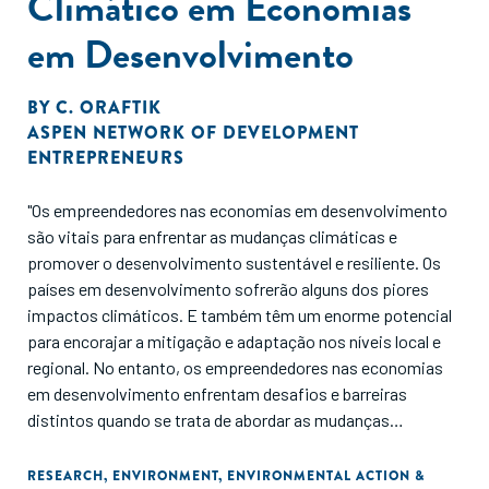
Climático em Economias
em Desenvolvimento
BY
C. ORAFTIK
ASPEN NETWORK OF DEVELOPMENT
ENTREPRENEURS
"Os empreendedores nas economias em desenvolvimento
são vitais para enfrentar as mudanças climáticas e
promover o desenvolvimento sustentável e resiliente. Os
países em desenvolvimento sofrerão alguns dos piores
impactos climáticos. E também têm um enorme potencial
para encorajar a mitigação e adaptação nos níveis local e
regional. No entanto, os empreendedores nas economias
em desenvolvimento enfrentam desafios e barreiras
distintos quando se trata de abordar as mudanças
climáticas. Este relatório pretende servir como uma visão
geral da literatura atual sobre a interseção entre
RESEARCH
,
ENVIRONMENT
,
ENVIRONMENTAL ACTION &