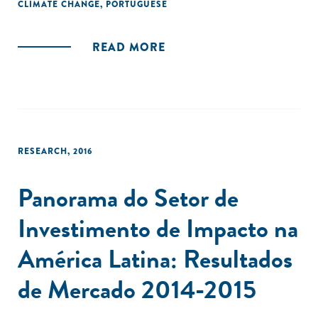
CLIMATE CHANGE
,
PORTUGUESE
empreendedores e ação climática, bem como um chamado
à ação."
READ MORE
RESEARCH
,
2016
Panorama do Setor de
Investimento de Impacto na
América Latina: Resultados
de Mercado 2014-2015