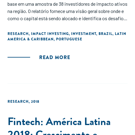
base em uma amostra de 38 investidores de impacto ativos
na região. O relatório fornece uma visão geral sobre onde e
como o capital está sendo alocado e identifica os desafios
que o ecossistema enfrenta, além de abordar temáticas
como equidade de gênero, avaliação de riscos e
RESEARCH
,
IMPACT INVESTING
,
INVESTMENT
,
BRAZIL
,
LATIN
AMERICA & CARIBBEAN
,
PORTUGUESE
oportunidades climáticas para o portfólio e mensuração de
emissões de gases de efeito estufa associadas ao
portfólio. Coordenação e análise Pipe.Labo”
READ MORE
RESEARCH
,
2018
Fintech: América Latina
2018: Crescimento e