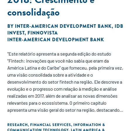
consolidação
BY
INTER-AMERICAN DEVELOPMENT BANK
,
IDB
INVEST
,
FINNOVISTA
INTER-AMERICAN DEVELOPMENT BANK
"Este relatório apresenta a segunda edição do estudo
“Fintech: inovações que você não sabia que eram da
América Latina e do Caribe” que forneceu, pela primeira vez,
uma visão consolidada sobre a atividade e o
desenvolvimento do setor fintech na região. Ele descreve a
evolução e o progresso com relação à medição e análise
realizadas em 2017, além de analisar as novas dimensões
relevantes para o ecossistema. O primeiro capítulo
apresenta uma visão geral do setor na região, destacando a
evolução dos diferentes segmentos de negócios e a
distribuição geográfica das startups, bem como a situação
RESEARCH
,
FINANCIAL SERVICES
,
INFORMATION &
COMMUNICATION TECHNOLOGY
,
LATIN AMERICA &
de desenvolvimento e maturidade do ecossistema. É