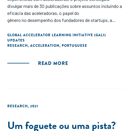
divulgar mais de 30 publicações sobre assuntos incluindo a
eficácia das aceleradoras, o papel do
gênero no desempenho dos fundadores de startups, a
aceleração em diferentes regiões, fontes de financiamento
de aceleradoras, entre outros. Esse relatório serve como
GLOBAL ACCELERATOR LEARNING INITIATIVE (GALI)
UPDATES
uma síntese das descobertas mais importantes dessa
RESEARCH
,
ACCELERATION
,
PORTUGUESE
pesquisa, com contribuições práticas para gestores dos
programas de aceleração, empreendedores, fundadores,
investidores e outros stakeholders que apoiam e estão
READ MORE
engajados com aceleradoras ao redor do mundo."
RESEARCH
,
2021
Um foguete ou uma pista?