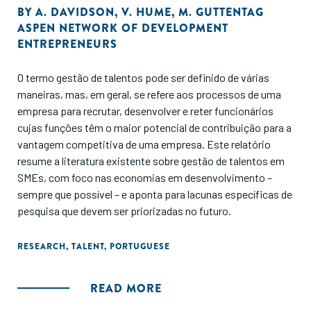
apresentadas algumas conclusões sobre como o
BY
A. DAVIDSON
,
V. HUME
,
M. GUTTENTAG
crescimento e a consolidação progressiva do ecossistema
ASPEN NETWORK OF DEVELOPMENT
na região foram evidenciados.
ENTREPRENEURS
O termo gestão de talentos pode ser definido de várias
maneiras, mas, em geral, se refere aos processos de uma
empresa para recrutar, desenvolver e reter funcionários
cujas funções têm o maior potencial de contribuição para a
vantagem competitiva de uma empresa. Este relatório
resume a literatura existente sobre gestão de talentos em
SMEs, com foco nas economias em desenvolvimento –
sempre que possível – e aponta para lacunas específicas de
pesquisa que devem ser priorizadas no futuro.
RESEARCH
,
TALENT
,
PORTUGUESE
READ MORE