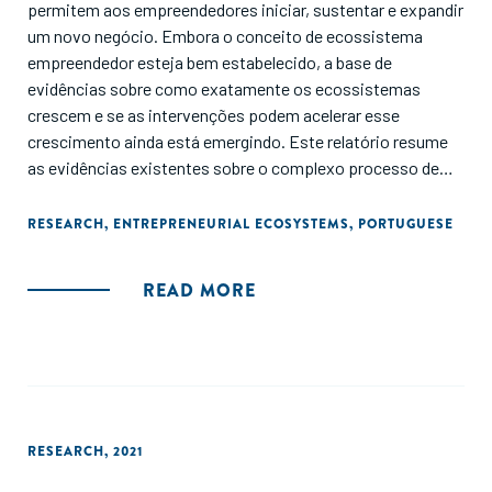
permitem aos empreendedores iniciar, sustentar e expandir
um novo negócio. Embora o conceito de ecossistema
empreendedor esteja bem estabelecido, a base de
evidências sobre como exatamente os ecossistemas
crescem e se as intervenções podem acelerar esse
crescimento ainda está emergindo. Este relatório resume
as evidências existentes sobre o complexo processo de
construção de ecossistemas empreendedores e oferece
lições importantes da literatura.
RESEARCH
,
ENTREPRENEURIAL ECOSYSTEMS
,
PORTUGUESE
READ MORE
RESEARCH
,
2021