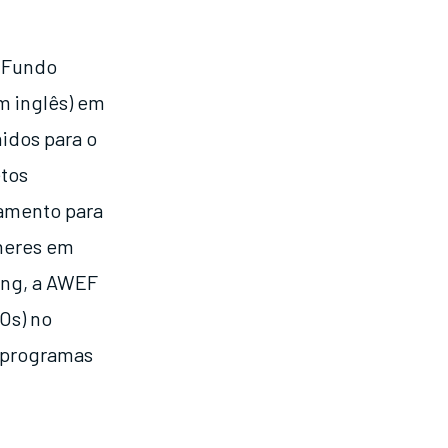
o Fundo
m inglês) em
idos para o
etos
iamento para
heres em
ing, a AWEF
Os) no
o programas