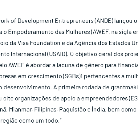
work of Development Entrepreneurs (ANDE) lançou 
a o Empoderamento das Mulheres (AWEF, na sigla e
oio da Visa Foundation e da Agência dos Estados Un
to Internacional (USAID). O objetivo geral dos proj
elo AWEF é abordar a lacuna de gênero para financ
resas em crescimento (SGBs)1 pertencentes a mul
 desenvolvimento. A primeira rodada de grantmak
ou oito organizações de apoio a empreendedores (ES
nã, Mianmar, Filipinas, Paquistão e Índia, bem com
 região como um todo.”