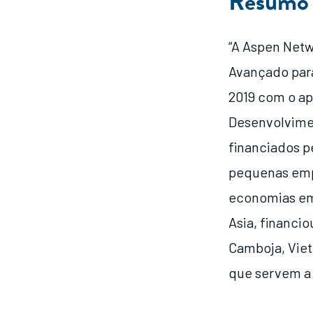
Resumo
“A Aspen Net
Avançado par
2019 com o ap
Desenvolvimen
financiados p
pequenas emp
economias em
Asia, financi
Camboja, Viet
que servem a