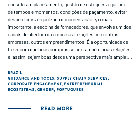
consideram planejamento, gestão de estoques, equilíbrio
de tempos e momentos, condições de pagamento, evitar
desperdícios, organizar a documentação e, o mais
importante, a escolha de fornecedores, que envolve um dos
canais de abertura da empresa a relações com outras
empresas, outros empreendimentos. É a oportunidade de
fazer com que boas compras sejam também boas relações
e, assim, sejam boas desde uma perspectiva mais ampla:
para as empresas sim, mas também para os fornecedores,
para a sociedade e para o meio ambiente."
BRAZIL
GUIDANCE AND TOOLS
,
SUPPLY CHAIN SERVICES
,
CORPORATE ENGAGEMENT
,
ENTREPRENEURIAL
ECOSYSTEMS
,
GENDER
,
PORTUGUESE
READ MORE