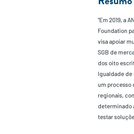
Resumo
“Em 2019, a A
Foundation pa
visa apoiar m
SGB de merca
dos oito escr
Igualdade de 
um processo d
regionais, co
determinado a
testar soluçõ