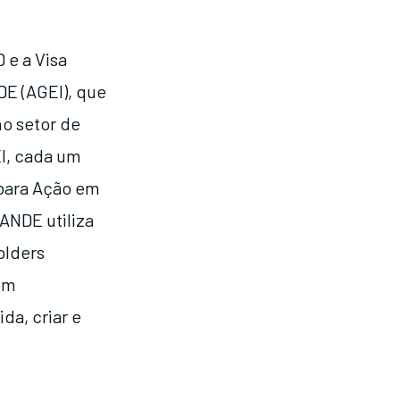
 e a Visa
DE (AGEI), que
no setor de
I, cada um
 para Ação em
ANDE utiliza
olders
 em
da, criar e