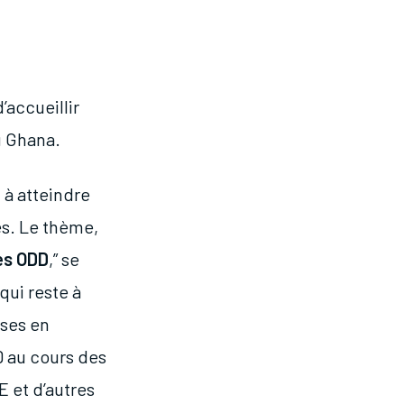
’accueillir
u Ghana.
 à atteindre
es. Le thème,
les ODD
,” se
qui reste à
ises en
D au cours des
 et d’autres