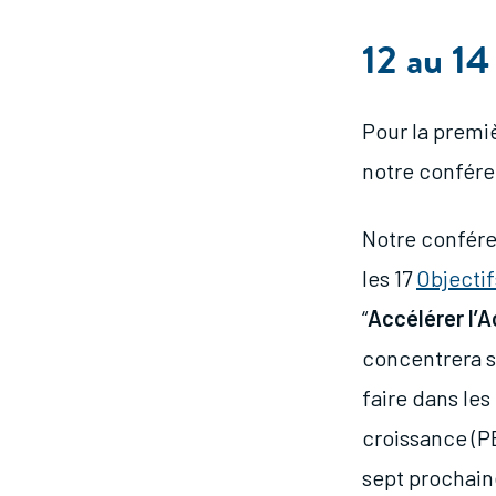
12 au 1
Pour la premiè
notre confére
Notre confére
les 17
Objecti
“
Accélérer l’A
concentrera su
faire dans le
croissance (P
sept prochain