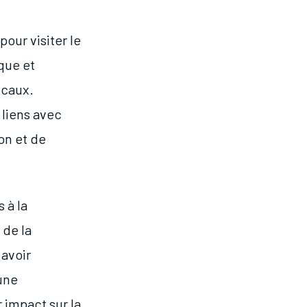
pour visiter le
que et
ocaux.
 liens avec
on et de
 à la
 de la
 avoir
 une
 impact sur la