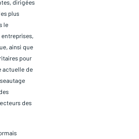
tes, dirigées
les plus
s le
entreprises,
ue, ainsi que
ritaires pour
e actuelle de
éseautage
 des
secteurs des
sormais