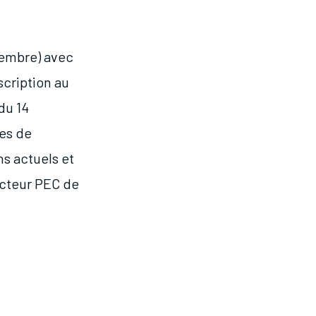
tembre) avec
scription au
du 14
ces de
ns actuels et
ecteur PEC de