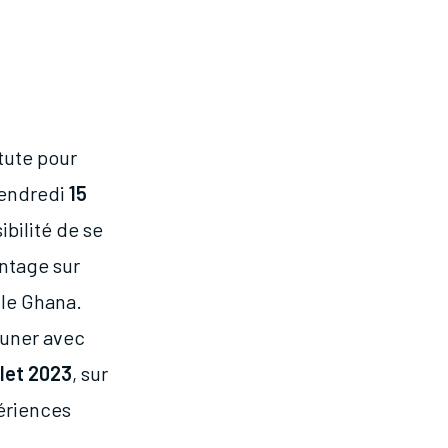
tute pour
Vendredi
15
ibilité de se
ntage sur
 le Ghana.
euner avec
llet 2023
, sur
ériences