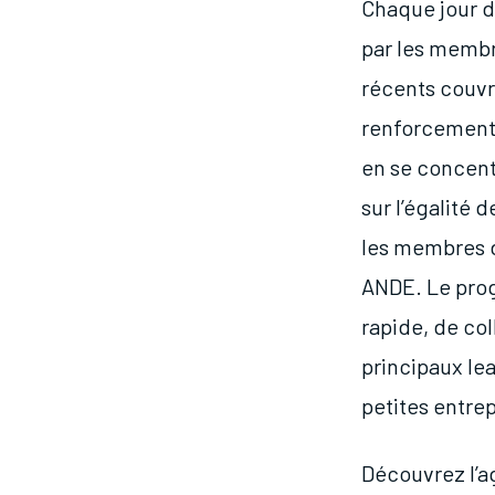
Chaque jour d
par les membre
récents couvra
renforcement 
en se concent
sur l’égalité 
les membres d
ANDE. Le pro
rapide, de co
principaux le
petites entrep
Découvrez l’a