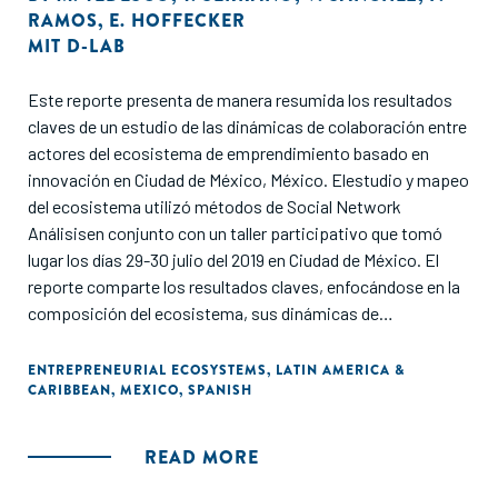
RAMOS
,
E. HOFFECKER
MIT D-LAB
Este reporte presenta de manera resumida los resultados
claves de un estudio de las dinámicas de colaboración entre
actores del ecosistema de emprendimiento basado en
innovación en Ciudad de México, México. Elestudio y mapeo
del ecosistema utilizó métodos de Social Network
Análisisen conjunto con un taller participativo que tomó
lugar los días 29-30 julio del 2019 en Ciudad de México. El
reporte comparte los resultados claves, enfocándose en la
composición del ecosistema, sus dinámicas de
colaboración, así como retos y oportunidades para
fortalecerse y evolucionar. Este reporte forma parte de una
ENTREPRENEURIAL ECOSYSTEMS
,
LATIN AMERICA &
CARIBBEAN
,
MEXICO
,
SPANISH
serie de resúmenesejecutivos que comparten los hallazgos
principales de estudios de ecosistemas realizados en seis
ciudades de Iberoamérica durante el período junio 2019 a
READ MORE
febrero 2020. Estas ciudades son Buenos Aires, Madrid,