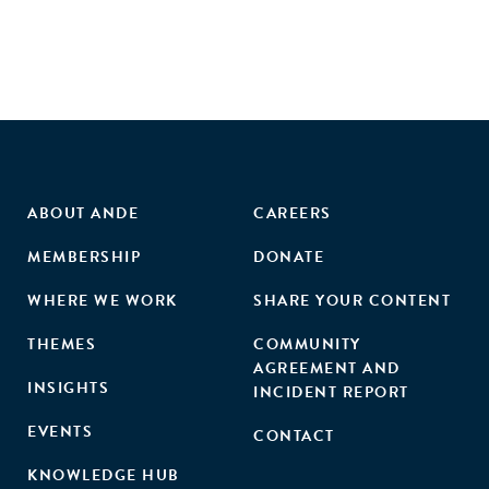
Montevideo, Santiago de Chile, y Sao Paulo. Los resúmenes
ejecutivos están publicados en español. A finalesde 2020,
se publicará un reporte completo con análisis adicional de
los seis ecosistemas en inglés y español.
ABOUT ANDE
CAREERS
MEMBERSHIP
DONATE
WHERE WE WORK
SHARE YOUR CONTENT
THEMES
COMMUNITY
AGREEMENT AND
INSIGHTS
INCIDENT REPORT
EVENTS
CONTACT
KNOWLEDGE HUB