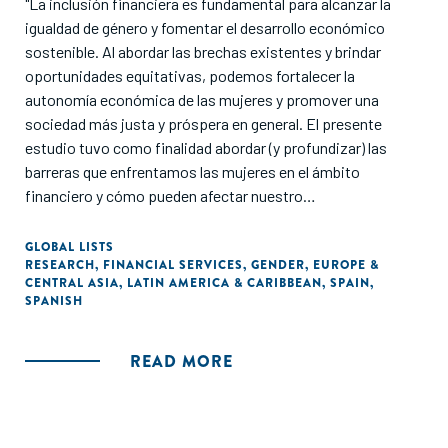
"La inclusión financiera es fundamental para alcanzar la
igualdad de género y fomentar el desarrollo económico
sostenible. Al abordar las brechas existentes y brindar
oportunidades equitativas, podemos fortalecer la
autonomía económica de las mujeres y promover una
sociedad más justa y próspera en general. El presente
estudio tuvo como finalidad abordar (y profundizar) las
barreras que enfrentamos las mujeres en el ámbito
financiero y cómo pueden afectar nuestro
empoderamiento, crecimiento y autonomía económica en
España y América Latina."
GLOBAL LISTS
RESEARCH
,
FINANCIAL SERVICES
,
GENDER
,
EUROPE &
CENTRAL ASIA
,
LATIN AMERICA & CARIBBEAN
,
SPAIN
,
SPANISH
READ MORE