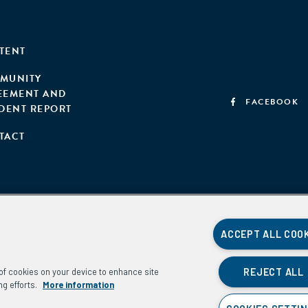
TENT
MUNITY
EEMENT AND
FACEBOOK
IDENT REPORT
TACT
ACCEPT ALL COO
REJECT ALL
g of cookies on your device to enhance site
ng efforts.
More information