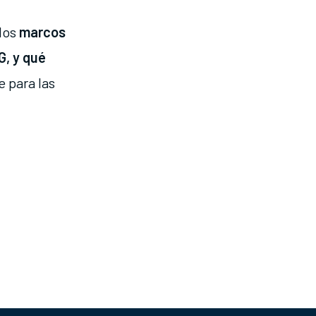
los
marcos
G, y qué
e para las