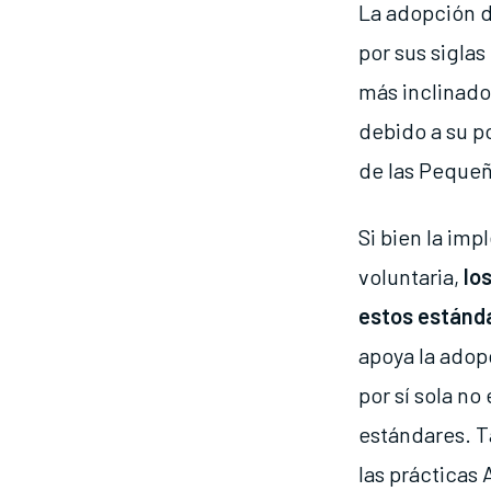
La adopción d
por sus siglas
más inclinado
debido a su po
de las Pequeñ
Si bien la im
voluntaria,
lo
estos estánd
apoya la adopc
por sí sola no
estándares. T
las prácticas