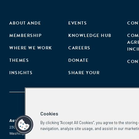
ABOUT ANDE
EVENTS
CON
MEMBERSHIP
KNOWLEDGE HUB
COM
AGR
WHERE WE WORK
CAREERS
INC
THEMES
DONATE
CON
INSIGHTS
SHARE YOUR
Cookies
Aspen Network of Development Entrepreneurs
By clicking “Accept All Cookies”, you agree to the storin
2300 N St. NW, #700
Phone:
(202) 736-5800
navigation, analyze site usage, and assist in our marketi
Washington, DC 20037
Email: