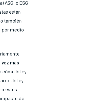
a (ASG, o ESG
istas están
ino también
e, por medio
tariamente
a vez más
a cómo la ley
argo, la ley
en estos
l impacto de