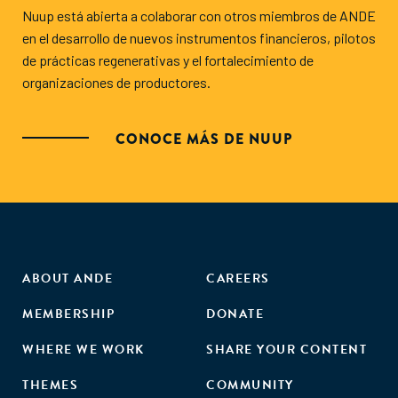
Nuup está abierta a colaborar con otros miembros de ANDE
en el desarrollo de nuevos instrumentos financieros, pilotos
de prácticas regenerativas y el fortalecimiento de
organizaciones de productores
.
CONOCE MÁS DE NUUP
ABOUT ANDE
CAREERS
MEMBERSHIP
DONATE
WHERE WE WORK
SHARE YOUR CONTENT
THEMES
COMMUNITY