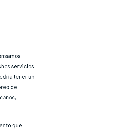
pensamos
chos servicios
odría tener un
oreo de
umanos,
iento que