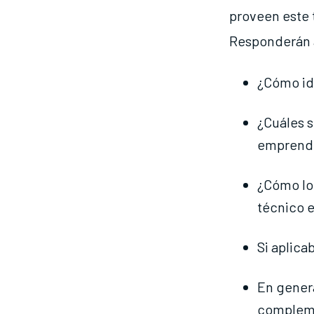
proveen este 
Responderán a
¿Cómo ide
¿Cuáles s
emprend
¿Cómo lo
técnico e
Si aplica
En gener
compleme