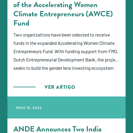
of the Accelerating Women
Climate Entrepreneurs (AWCE)
Fund
Two organizations have been selected to receive
funds in the expanded Accelerating Women Climate
Entrepreneurs Fund. With funding support from FMO,
Dutch Entrepreneurial Development Bank, the project
seeks to build the gender lens investing ecosystem
for growth-oriented women entrepreneurs to grow
scalable climate-related businesses in Sub-Saharan
VER ARTIGO
Africa. Each winner will receive up to $65,500 over
one year to test models for increasing gender lens
MAIO 10, 2022
investing in women climate entrepreneurs with SGBs
through innovative approaches.
ANDE Announces Two India